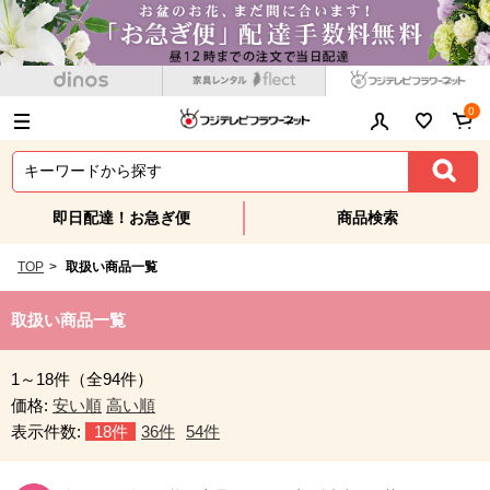
0
即日配達！お急ぎ便
商品検索
TOP
>
取扱い商品一覧
取扱い商品一覧
1～18件（全94件）
価格:
安い順
高い順
表示件数:
18件
36件
54件