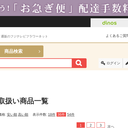
よくあるご質
ト通販のフジテレビフラワーネット
商品検索
ログイン
取扱い商品一覧
価格:
安い順
高い順
表示件数:
18件
36件
54件
1
2
3
次へ