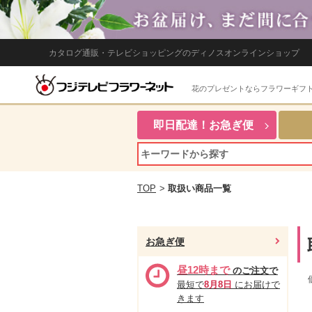
カタログ通販・テレビショッピングのディノスオンラインショップ
花のプレゼントならフラワーギフ
即日配達！お急ぎ便
TOP
>
取扱い商品一覧
お急ぎ便
昼12時まで
のご注文で
最短で
8月8日
にお届けで
きます