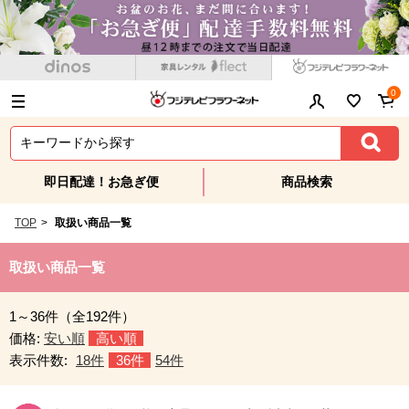
0
即日配達！お急ぎ便
商品検索
TOP
>
取扱い商品一覧
取扱い商品一覧
1～36件（全192件）
価格:
安い順
高い順
表示件数:
18件
36件
54件