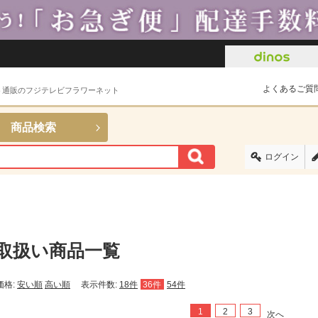
よくあるご質
ト通販のフジテレビフラワーネット
商品検索
ログイン
取扱い商品一覧
価格:
安い順
高い順
表示件数:
18件
36件
54件
1
2
3
次へ