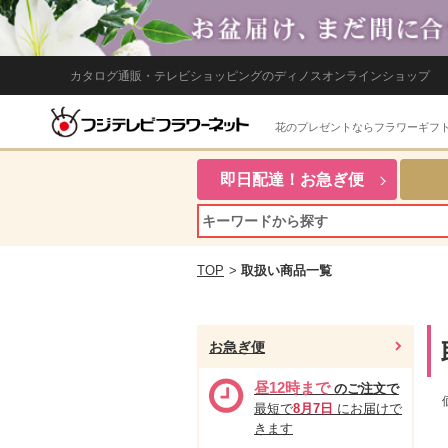
カタログ通販・テレビショッピングのディノスオンラインショップ
花のプレゼントならフラワーギフ
即日配達！お急ぎ便
TOP
>
取扱い商品一覧
お急ぎ便
昼12時まで
のご注文で
最短で
8月7日
にお届けで
きます