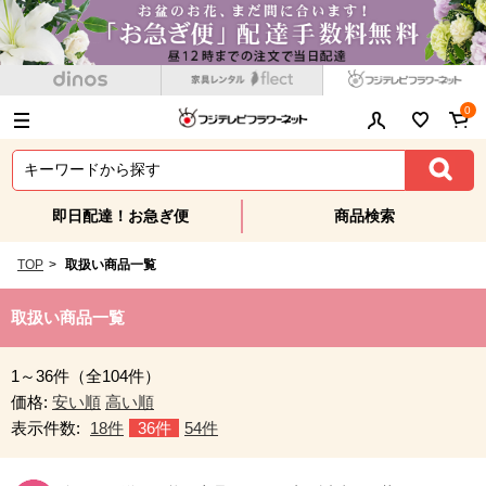
0
即日配達！お急ぎ便
商品検索
TOP
>
取扱い商品一覧
取扱い商品一覧
1～36件（全104件）
価格:
安い順
高い順
表示件数:
18件
36件
54件