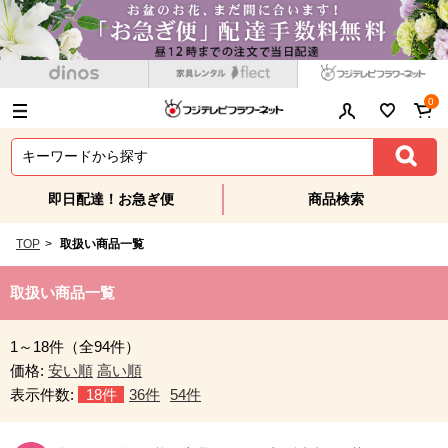
0
即日配達！お急ぎ便
商品検索
TOP
>
取扱い商品一覧
取扱い商品一覧
1～18件（全94件）
価格:
安い順
高い順
表示件数:
18件
36件
54件