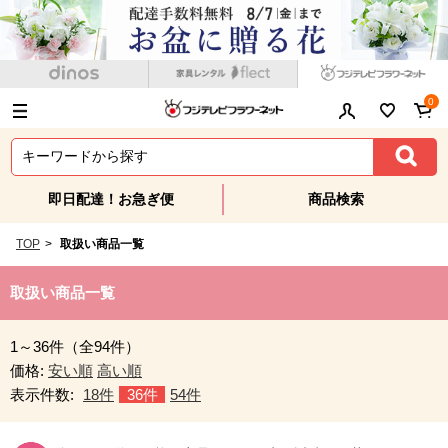
0
即日配達！お急ぎ便
商品検索
TOP
>
取扱い商品一覧
取扱い商品一覧
1～36件（全94件）
価格:
安い順
高い順
表示件数:
18件
36件
54件