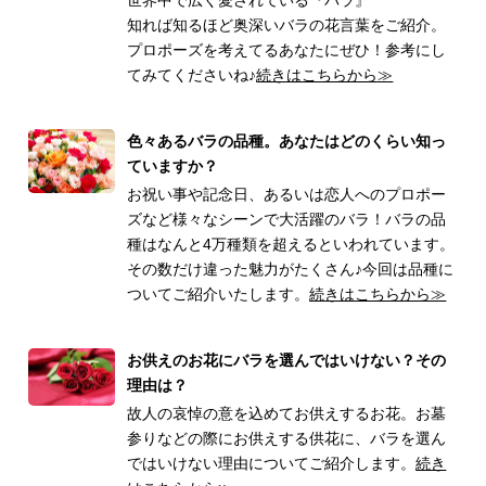
知れば知るほど奥深いバラの花言葉をご紹介。
プロポーズを考えてるあなたにぜひ！参考にし
てみてくださいね♪
続きはこちらから≫
色々あるバラの品種。あなたはどのくらい知っ
ていますか？
お祝い事や記念日、あるいは恋人へのプロポー
ズなど様々なシーンで大活躍のバラ！バラの品
種はなんと4万種類を超えるといわれています。
その数だけ違った魅力がたくさん♪今回は品種に
ついてご紹介いたします。
続きはこちらから≫
お供えのお花にバラを選んではいけない？その
理由は？
故人の哀悼の意を込めてお供えするお花。お墓
参りなどの際にお供えする供花に、バラを選ん
ではいけない理由についてご紹介します。
続き