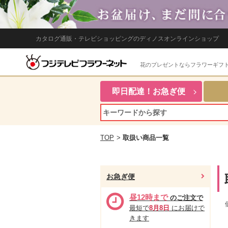
カタログ通販・テレビショッピングのディノスオンラインショップ
花のプレゼントならフラワーギフ
即日配達！お急ぎ便
TOP
>
取扱い商品一覧
お急ぎ便
昼12時まで
のご注文で
最短で
8月8日
にお届けで
きます