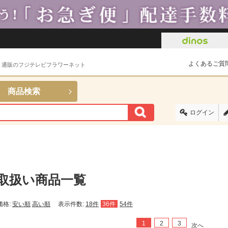
よくあるご質
ト通販のフジテレビフラワーネット
商品検索
ログイン
取扱い商品一覧
価格:
安い順
高い順
表示件数:
18件
36件
54件
1
2
3
次へ