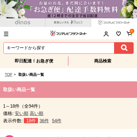
0
即日配達！お急ぎ便
商品検索
TOP
>
取扱い商品一覧
取扱い商品一覧
1～18件（全94件）
価格:
安い順
高い順
表示件数:
18件
36件
54件