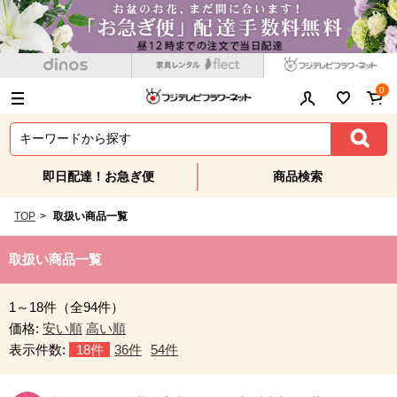
0
即日配達！お急ぎ便
商品検索
TOP
>
取扱い商品一覧
取扱い商品一覧
1～18件（全94件）
価格:
安い順
高い順
表示件数:
18件
36件
54件