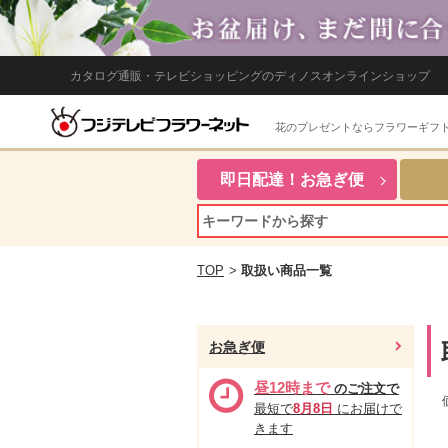
カタログ通販・テレビショッピングのディノスオンラインショップ
花のプレゼントならフラワーギフ
即日配達！お急ぎ便
TOP
>
取扱い商品一覧
お急ぎ便
昼12時まで
のご注文で
最短で
8月8日
にお届けで
きます