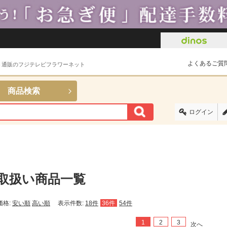
よくあるご質
ト通販のフジテレビフラワーネット
商品検索
ログイン
取扱い商品一覧
価格:
安い順
高い順
表示件数:
18件
36件
54件
1
2
3
次へ