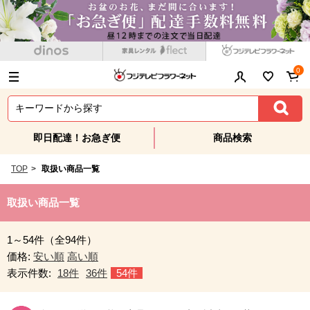
0
即日配達！お急ぎ便
商品検索
TOP
>
取扱い商品一覧
取扱い商品一覧
1～54件（全94件）
価格:
安い順
高い順
表示件数:
18件
36件
54件