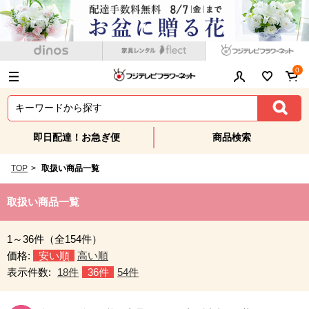
0
即日配達！お急ぎ便
商品検索
TOP
>
取扱い商品一覧
取扱い商品一覧
1～36件（全154件）
価格:
安い順
高い順
表示件数:
18件
36件
54件