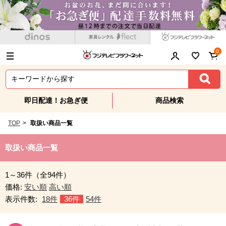
0
即日配達！お急ぎ便
商品検索
TOP
>
取扱い商品一覧
取扱い商品一覧
1～36件（全94件）
価格:
安い順
高い順
表示件数:
18件
36件
54件