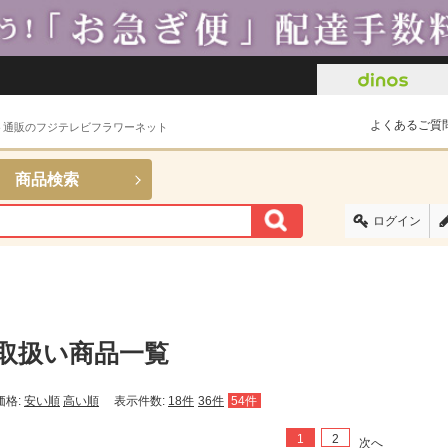
よくあるご質
ト通販のフジテレビフラワーネット
商品検索
ログイン
取扱い商品一覧
価格:
安い順
高い順
表示件数:
18件
36件
54件
1
2
次へ