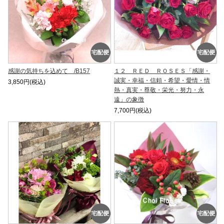
感謝の気持ちを込めて /B157
１２ ＲＥＤ ＲＯＳＥＳ「感謝・
誠実・幸福・信頼・希望・愛情・情
3,850円(税込)
熱・真実・尊敬・栄光・努力・永
遠」の象徴
7,700円(税込)