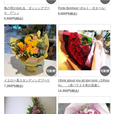
鳥の羽がゆれる ダンシングブー
Porte-Bonheurｰポルト・ボヌールｰ
ケ (^^）♪
6,600円(税込)
5,500円(税込)
イエロー系スタンディングブーケ
I think about you all day long（24hou
rs） （赤バラ２４本の花束）
7,260円(税込)
14,300円(税込)