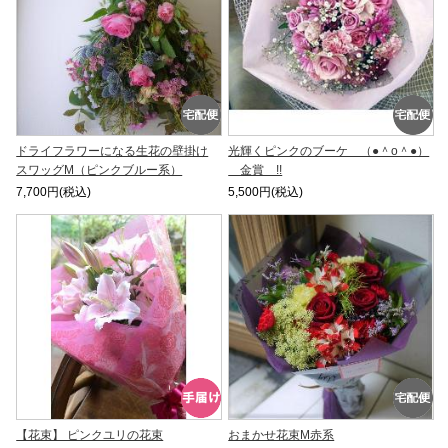
ドライフラワーになる生花の壁掛け
光輝くピンクのブーケ （●＾o＾●）
スワッグM（ピンクブルー系）
金賞 !!
7,700円(税込)
5,500円(税込)
【花束】 ピンクユリの花束
おまかせ花束M赤系