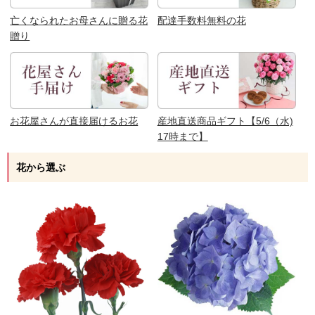
亡くなられたお母さんに贈る花
配達手数料無料の花
贈り
お花屋さんが直接届けるお花
産地直送商品ギフト【5/6（水)
17時まで】
花から選ぶ