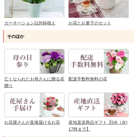
カーネーション以外鉢植え
お花とお菓子のセット
そのほか
亡くなられたお母さんに贈る花
配達手数料無料の花
贈り
お花屋さんが直接届けるお花
産地直送商品ギフト【5/6（水)
17時まで】