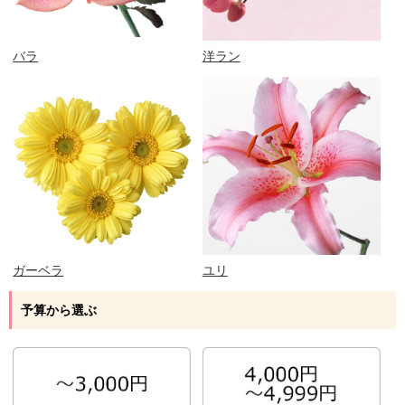
バラ
洋ラン
ガーベラ
ユリ
予算から選ぶ