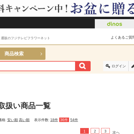
よくあるご質
ト通販のフジテレビフラワーネット
商品検索
ログイン
取扱い商品一覧
価格:
安い順
高い順
表示件数:
18件
36件
54件
1
2
3
次へ