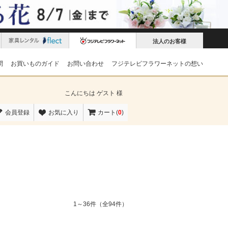
法人のお客様
問
お買いものガイド
お問い合わせ
フジテレビフラワーネットの想い
こんにちは
ゲスト 様
会員登録
お気に入り
カート(
0
)
1～36件（全94件）