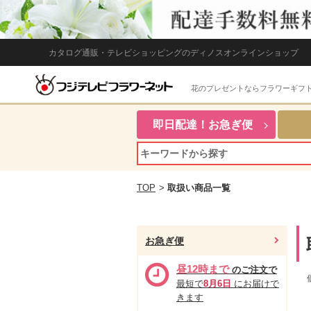
カタログ通販・テレビショッピングのディノスオンラインショップ
花のプレゼントならフラワーギフ
即日配達！お急ぎ便
TOP
>
取扱い商品一覧
お急ぎ便
昼12時まで
のご注文で
最短で
8月6日
にお届けで
きます