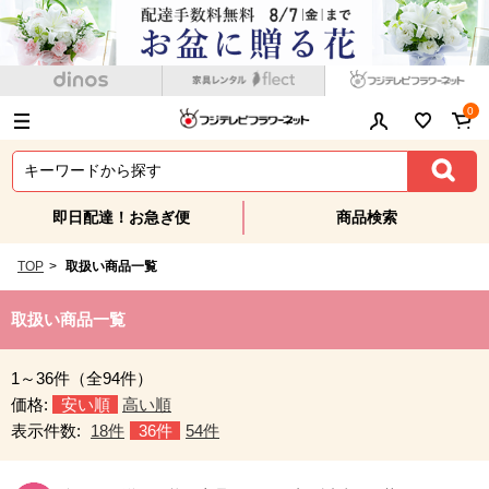
0
即日配達！お急ぎ便
商品検索
TOP
>
取扱い商品一覧
取扱い商品一覧
1～36件（全94件）
価格:
安い順
高い順
表示件数:
18件
36件
54件