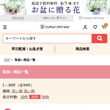
0
即日配達！お急ぎ便
商品検索
TOP
>
取扱い商品一覧
取扱い商品一覧
1～36件（全94件）
価格:
安い順
高い順
表示件数:
18件
36件
54件