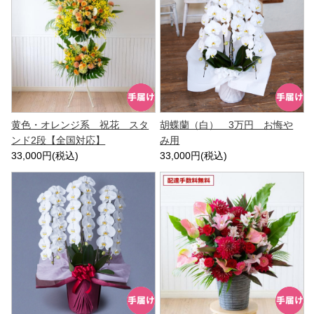
黄色・オレンジ系 祝花 スタ
胡蝶蘭（白） 3万円 お悔や
ンド2段【全国対応】
み用
33,000円(税込)
33,000円(税込)