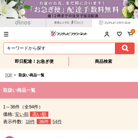
0
即日配達！お急ぎ便
商品検索
TOP
>
取扱い商品一覧
取扱い商品一覧
1～36件（全94件）
価格:
安い順
高い順
表示件数:
18件
36件
54件