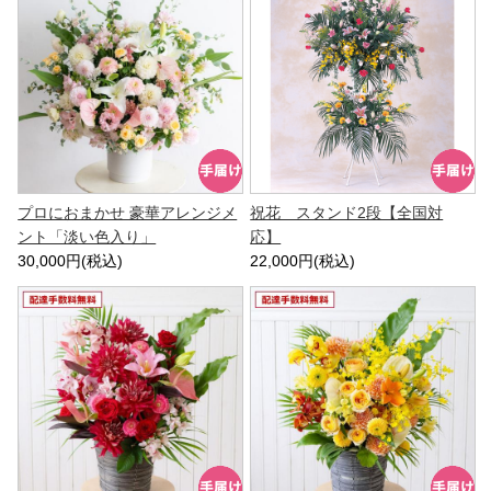
プロにおまかせ 豪華アレンジメ
祝花 スタンド2段【全国対
ント「淡い色入り」
応】
30,000円(税込)
22,000円(税込)