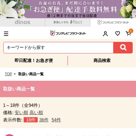
0
即日配達！お急ぎ便
商品検索
TOP
>
取扱い商品一覧
取扱い商品一覧
1～18件（全94件）
価格:
安い順
高い順
表示件数:
18件
36件
54件