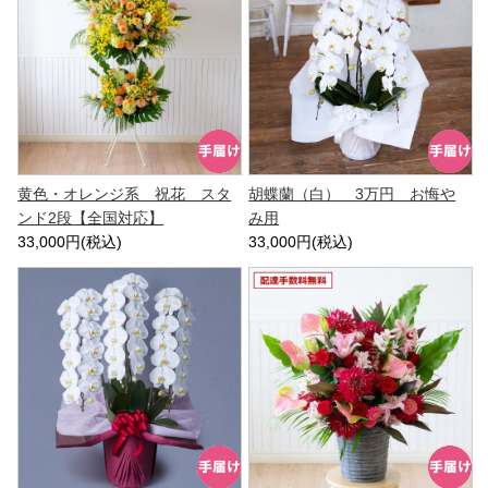
黄色・オレンジ系 祝花 スタ
胡蝶蘭（白） 3万円 お悔や
ンド2段【全国対応】
み用
33,000円(税込)
33,000円(税込)