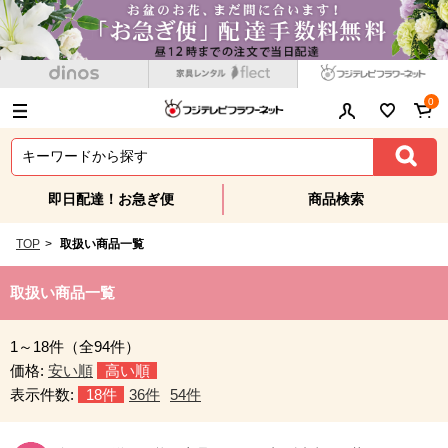
0
即日配達！お急ぎ便
商品検索
TOP
>
取扱い商品一覧
取扱い商品一覧
1～18件（全94件）
価格:
安い順
高い順
表示件数:
18件
36件
54件