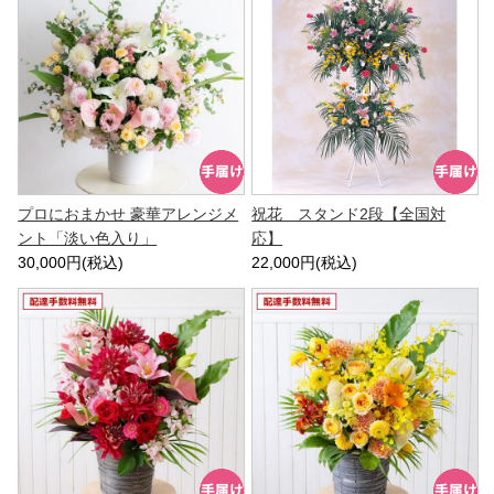
プロにおまかせ 豪華アレンジメ
祝花 スタンド2段【全国対
ント「淡い色入り」
応】
30,000円(税込)
22,000円(税込)