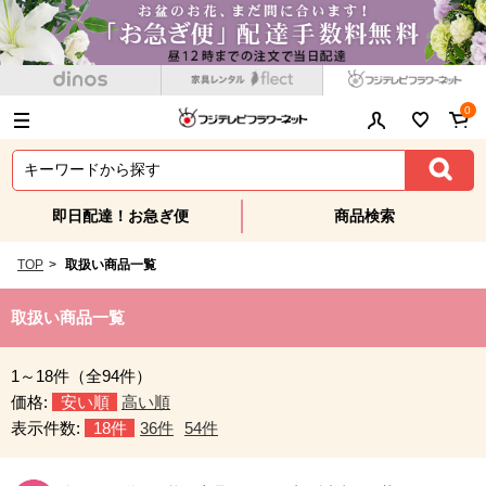
0
即日配達！お急ぎ便
商品検索
TOP
>
取扱い商品一覧
取扱い商品一覧
1～18件（全94件）
価格:
安い順
高い順
表示件数:
18件
36件
54件