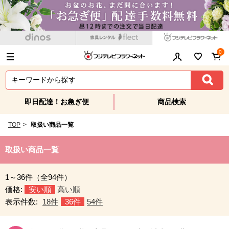
0
即日配達！お急ぎ便
商品検索
TOP
>
取扱い商品一覧
取扱い商品一覧
1～36件（全94件）
価格:
安い順
高い順
表示件数:
18件
36件
54件