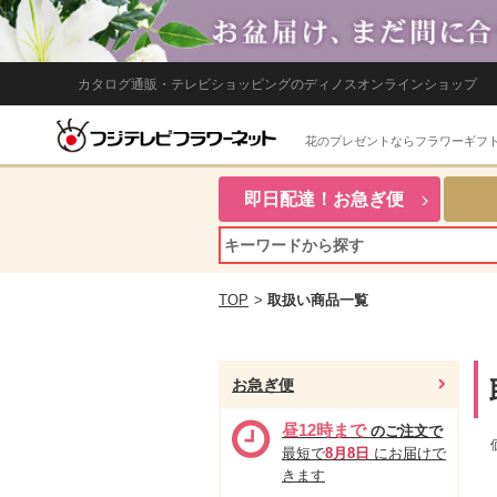
カタログ通販・テレビショッピングのディノスオンラインショップ
花のプレゼントならフラワーギフ
即日配達！お急ぎ便
TOP
>
取扱い商品一覧
お急ぎ便
昼12時まで
のご注文で
最短で
8月8日
にお届けで
きます