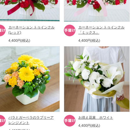
カーネーション トゥインクル
カーネーション トゥインクル
(レッド)
「ミックス」
4,400円(税込)
4,400円(税込)
バラとガーベラのラブリーア
お供え花束 ホワイト
レンジメント
4,400円(税込)