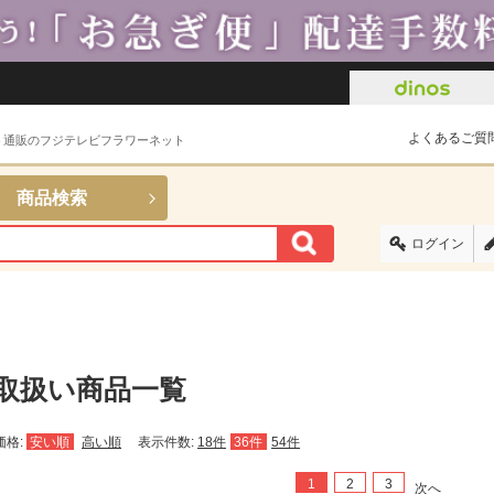
よくあるご質
ト通販のフジテレビフラワーネット
商品検索
ログイン
取扱い商品一覧
価格:
安い順
高い順
表示件数:
18件
36件
54件
1
2
3
次へ