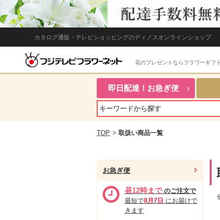
カタログ通販・テレビショッピングのディノスオンラインショップ
花のプレゼントならフラワーギフ
即日配達！お急ぎ便
TOP
>
取扱い商品一覧
お急ぎ便
昼12時まで
のご注文で
最短で
8月7日
にお届けで
きます