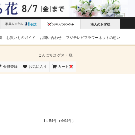
法人のお客様
問
お買いものガイド
お問い合わせ
フジテレビフラワーネットの想い
こんにちは
ゲスト 様
会員登録
お気に入り
カート(
0
)
1～54件（全94件）