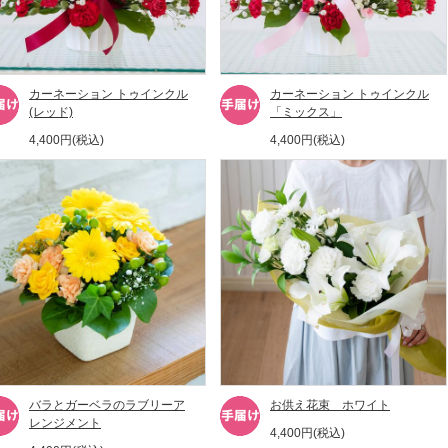
カーネーション トゥインクル
カーネーション トゥインクル
(レッド)
「ミックス」
4,400円(税込)
4,400円(税込)
バラとガーベラのラブリーア
お供え花束 ホワイト
レンジメント
4,400円(税込)