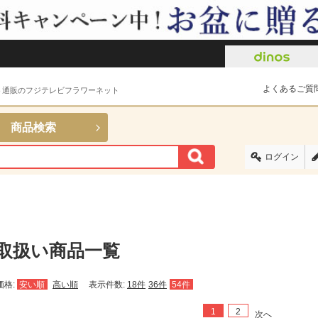
よくあるご質
ト通販のフジテレビフラワーネット
商品検索
ログイン
取扱い商品一覧
価格:
安い順
高い順
表示件数:
18件
36件
54件
1
2
次へ