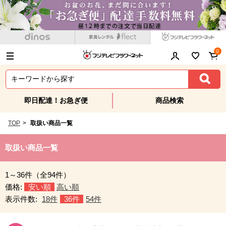
0
即日配達！お急ぎ便
商品検索
TOP
>
取扱い商品一覧
取扱い商品一覧
1～36件（全94件）
価格:
安い順
高い順
表示件数:
18件
36件
54件