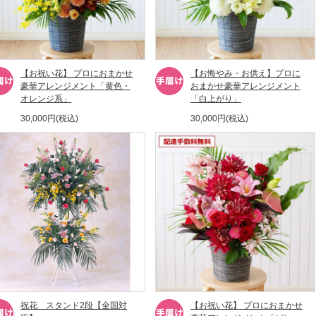
【お祝い花】 プロにおまかせ
【お悔やみ・お供え】プロに
豪華アレンジメント「黄色・
おまかせ豪華アレンジメント
オレンジ系」
「白上がり」
30,000円(税込)
30,000円(税込)
祝花 スタンド2段【全国対
【お祝い花】 プロにおまかせ