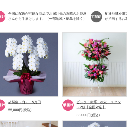
全国に配送が可能な商品でお届け先の近隣のお花屋
配達地域を限
さんから手届けします。（一部地域・離島を除く）
が担当するお
胡蝶蘭（白） 5万円
ピンク・赤系 祝花 スタン
ド2段【全国対応】
55,000円(税込)
33,000円(税込)