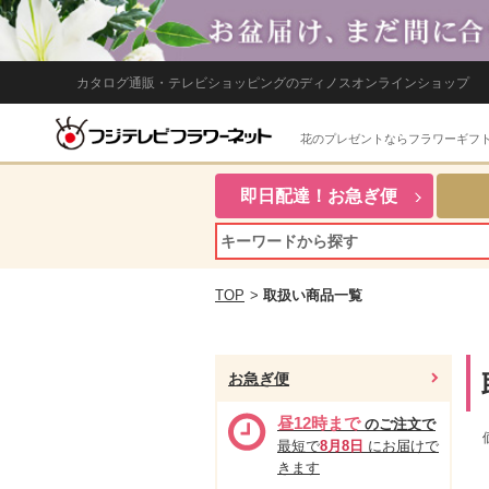
カタログ通販・テレビショッピングのディノスオンラインショップ
花のプレゼントならフラワーギフ
即日配達！お急ぎ便
TOP
>
取扱い商品一覧
お急ぎ便
昼12時まで
のご注文で
最短で
8月8日
にお届けで
きます