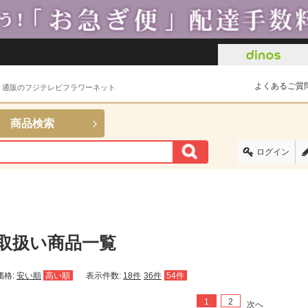
よくあるご質
ト通販のフジテレビフラワーネット
商品検索
ログイン
取扱い商品一覧
価格:
安い順
高い順
表示件数:
18件
36件
54件
1
2
次へ